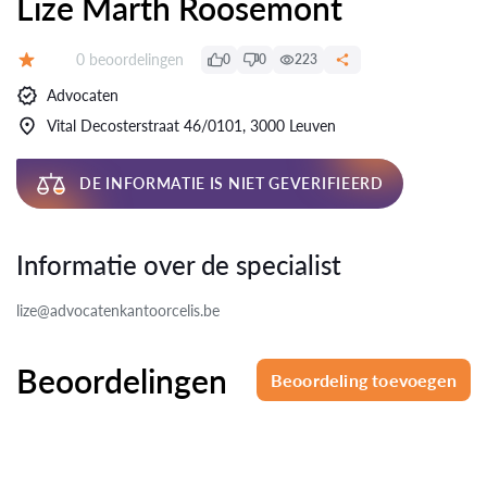
Lize Marth Roosemont
Beoordelingen:
0 beoordelingen
0
0
223
Beoordeling:
Advocaten
Vital Decosterstraat 46/0101, 3000 Leuven
DE INFORMATIE IS NIET GEVERIFIEERD
Informatie over de specialist
lize@advocatenkantoorcelis.be
Beoordelingen
Beoordeling toevoegen