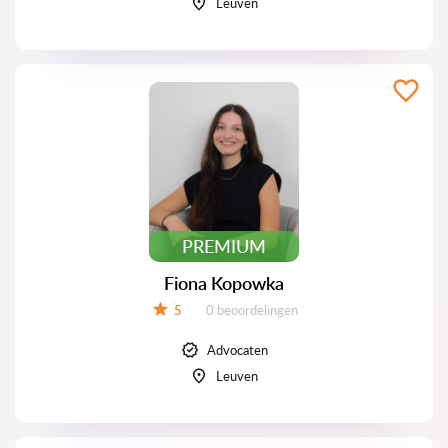
Leuven
PREMIUM
Fiona Kopowka
Beoordelingen:
5
0 beoordelingen
Beoordeling:
Advocaten
Leuven