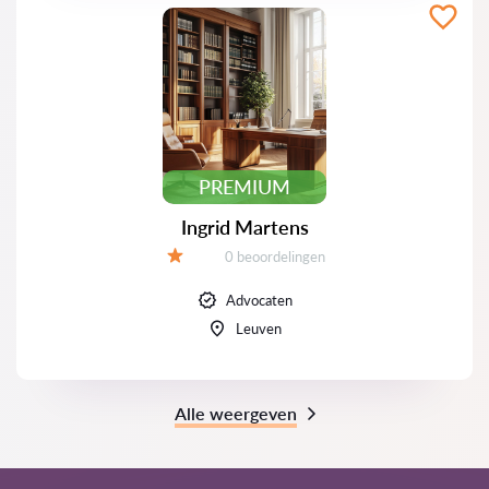
PREMIUM
Ingrid Martens
Beoordelingen:
0 beoordelingen
Beoordeling:
Advocaten
Leuven
Alle weergeven