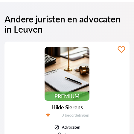
Andere juristen en advocaten
in Leuven
PREMIUM
Hilde Sierens
Beoordelingen:
0 beoordelingen
Beoordeling:
Advocaten