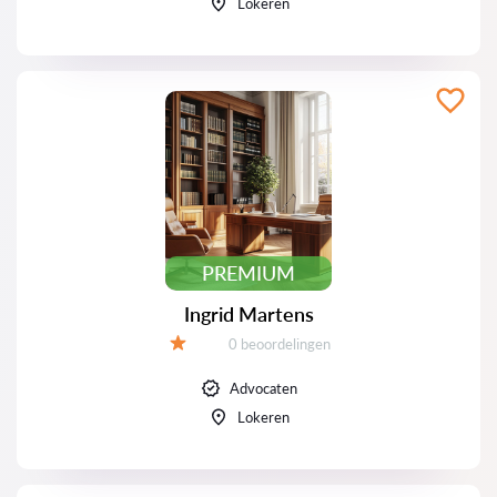
Lokeren
PREMIUM
Ingrid Martens
Beoordelingen:
0 beoordelingen
Beoordeling:
Advocaten
Lokeren