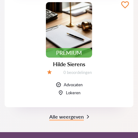
PREMIUM
Hilde Sierens
Beoordelingen:
0 beoordelingen
Beoordeling:
Advocaten
Lokeren
Alle weergeven