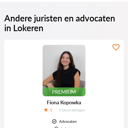
Andere juristen en advocaten
in Lokeren
PREMIUM
Fiona Kopowka
Beoordelingen:
5
0 beoordelingen
Beoordeling:
Advocaten