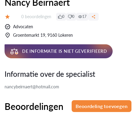
Nancy Beirnaert
Beoordelingen:
0 beoordelingen
0
0
17
Beoordeling:
Advocaten
Groentemarkt 19, 9160 Lokeren
DE INFORMATIE IS NIET GEVERIFIEERD
Informatie over de specialist
nancybeirnaert@hotmail.com
Beoordelingen
Beoordeling toevoegen