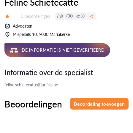
Féline Schietecatte
Beoordelingen:
0 beoordelingen
0
0
30
Beoordeling:
Advocaten
Mispelbilk 10, 9030 Mariakerke
DE INFORMATIE IS NIET GEVERIFIEERD
Informatie over de specialist
feline.schietecatte@jurifiks.be
Beoordelingen
Beoordeling toevoegen