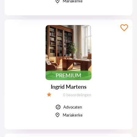
Mariakerke
PREMIUM
Ingrid Martens
Beoordelingen:
0 beoordelingen
Beoordeling:
Advocaten
Mariakerke