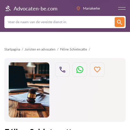
Terug
Advocaten-be.com
Mariakerke
Startpagina
Juristen en advocaten
Féline Schietecatte