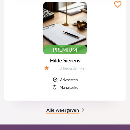
PREMIUM
Hilde Sierens
Beoordelingen:
0 beoordelingen
Beoordeling:
Advocaten
Mariakerke
Alle weergeven