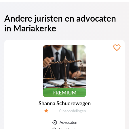
Andere juristen en advocaten
in Mariakerke
PREMIUM
Shanna Schuerewegen
Beoordelingen:
0 beoordelingen
Beoordeling:
Advocaten