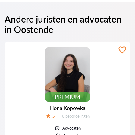
Andere juristen en advocaten
in Oostende
PREMIUM
Fiona Kopowka
Beoordelingen:
5
0 beoordelingen
Beoordeling:
Advocaten