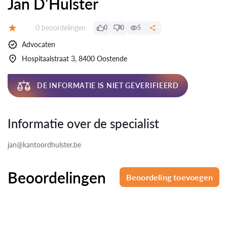
Jan D’Hulster
Beoordelingen:
0 beoordelingen
0
0
5
Beoordeling:
Advocaten
Hospitaalstraat 3, 8400 Oostende
DE INFORMATIE IS NIET GEVERIFIEERD
Informatie over de specialist
jan@kantoordhulster.be
Beoordelingen
Beoordeling toevoegen