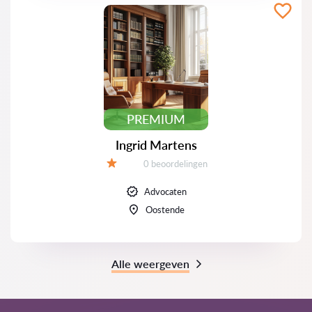
PREMIUM
Ingrid Martens
Beoordelingen:
0 beoordelingen
Beoordeling:
Advocaten
Oostende
Alle weergeven