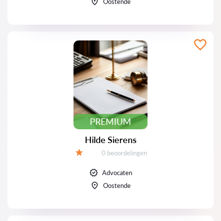
Oostende
PREMIUM
Hilde Sierens
Beoordelingen:
0 beoordelingen
Beoordeling:
Advocaten
Oostende