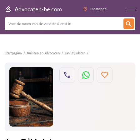
Terug
Advocaten-be.com
Oostende
Startpagina
Juristen en advocaten
Jan D’Hulster