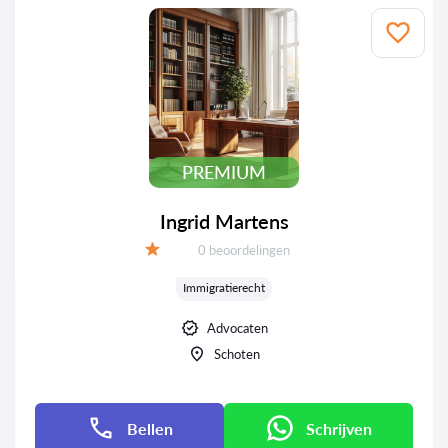
PREMIUM
Ingrid Martens
Beoordelingen:
0 beoordelingen
Beoordeling:
Immigratierecht
Advocaten
Schoten
Bellen
Schrijven