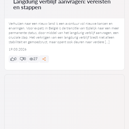
Langdurig verblijf aanvragen: vereisten
en stappen
Verhuizen naar een nieuw land is een avontuur vol nieuwe kansen en
ervaringen. Voor expats in België is de transitie van tijdelijk naar een meer
permanente status, door middel van het langdurig verblijf aanvragen, een
cruciale stap. Het verkrijgen van een langdurig verblijf biedt niet alleen
stabiliteit en gemoedsrust, maar opent ook deuren naar verdere […]
19.03.2026
0
0
27