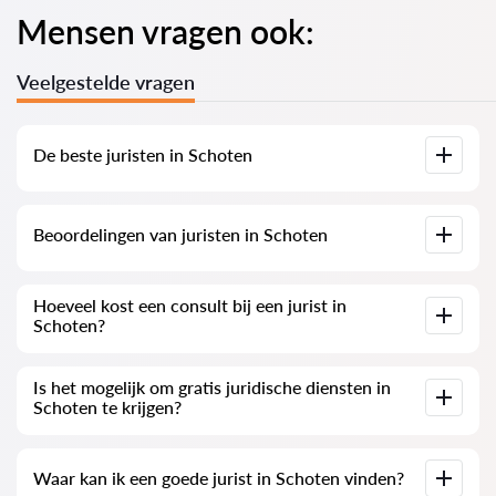
Mensen vragen ook:
Veelgestelde vragen
De beste juristen in Schoten
Wij hebben een lijst samengesteld van de beste juristen in
Beoordelingen van juristen in Schoten
Schoten met volledige informatie. Prijzen, beoordelingen,
telefoonnummers en adressen.
Op onze service zijn echte beoordelingen van juristen
Hoeveel kost een consult bij een jurist in
verzameld. We verwijderen geen negatieve beoordelingen en
Schoten?
er is geen mogelijkheid om deze te manipuleren.
De consultatie van juristen in Schoten begint bij 140 EUR en
Is het mogelijk om gratis juridische diensten in
kan hoger zijn (de prijzen kunnen variëren afhankelijk van de
Schoten te krijgen?
complexiteit van de vraag en de vorm van het antwoord).
Formuleer uw vraag eerst duidelijk en beknopt en probeer
Waar kan ik een goede jurist in Schoten vinden?
deze te stellen. Als het geen complexe vraag is en snel kan
worden beantwoord, geven juristen vaak gratis antwoorden.