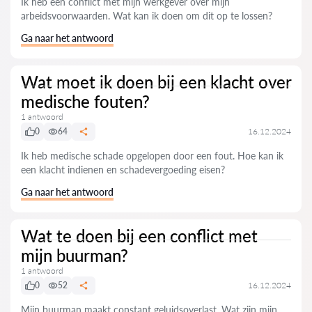
Ik heb een conflict met mijn werkgever over mijn
arbeidsvoorwaarden. Wat kan ik doen om dit op te lossen?
Ga naar het antwoord
Wat moet ik doen bij een klacht over
medische fouten?
1 antwoord
0
64
16.12.2024
Ik heb medische schade opgelopen door een fout. Hoe kan ik
een klacht indienen en schadevergoeding eisen?
Ga naar het antwoord
Wat te doen bij een conflict met
mijn buurman?
1 antwoord
0
52
16.12.2024
Mijn buurman maakt constant geluidsoverlast. Wat zijn mijn