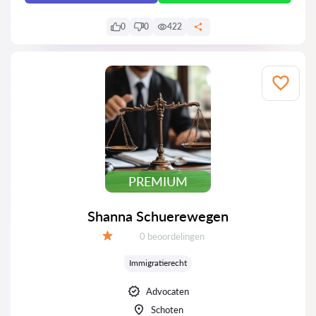
0
0
422
PREMIUM
Shanna Schuerewegen
Beoordelingen:
0 beoordelingen
Beoordeling:
Immigratierecht
Advocaten
Schoten