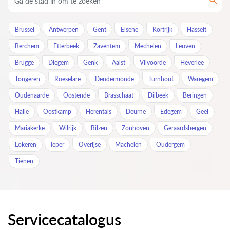
Brussel
Antwerpen
Gent
Elsene
Kortrijk
Hasselt
Berchem
Etterbeek
Zaventem
Mechelen
Leuven
Brugge
Diegem
Genk
Aalst
Vilvoorde
Heverlee
Tongeren
Roeselare
Dendermonde
Turnhout
Waregem
Oudenaarde
Oostende
Brasschaat
Dilbeek
Beringen
Halle
Oostkamp
Herentals
Deurne
Edegem
Geel
Mariakerke
Wilrijk
Bilzen
Zonhoven
Geraardsbergen
Lokeren
Ieper
Overijse
Machelen
Oudergem
Tienen
Servicecatalogus