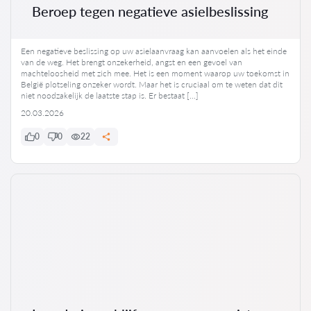
Beroep tegen negatieve asielbeslissing
Een negatieve beslissing op uw asielaanvraag kan aanvoelen als het einde
van de weg. Het brengt onzekerheid, angst en een gevoel van
machteloosheid met zich mee. Het is een moment waarop uw toekomst in
België plotseling onzeker wordt. Maar het is cruciaal om te weten dat dit
niet noodzakelijk de laatste stap is. Er bestaat […]
20.03.2026
0
0
22